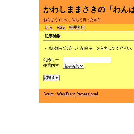
かわしままさきの「わん
わんぱくでいい、逞しく育ったから
戻る
RSS
管理者用
記事編集
投稿時に設定した削除キーを入力してください
削除キー
作業内容
Script :
Web Diary Professional