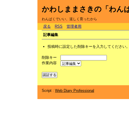
かわしままさきの「わん
わんぱくでいい、逞しく育ったから
戻る
RSS
管理者用
記事編集
投稿時に設定した削除キーを入力してください
削除キー
作業内容
Script :
Web Diary Professional