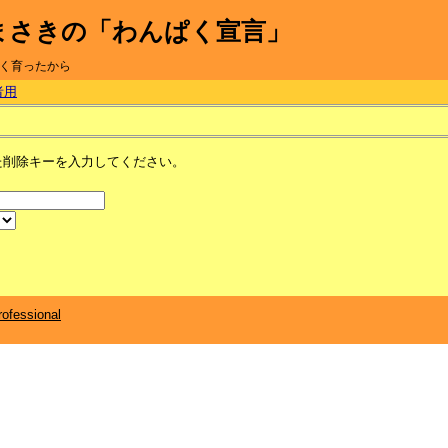
まさきの「わんぱく宣言」
く育ったから
者用
た削除キーを入力してください。
ofessional