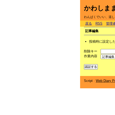
かわしま
わんぱくでいい、逞し
戻る
RSS
管理
記事編集
投稿時に設定し
削除キー
作業内容
Script :
Web Diary Pr