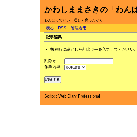
かわしままさきの「わん
わんぱくでいい、逞しく育ったから
戻る
RSS
管理者用
記事編集
投稿時に設定した削除キーを入力してください
削除キー
作業内容
Script :
Web Diary Professional