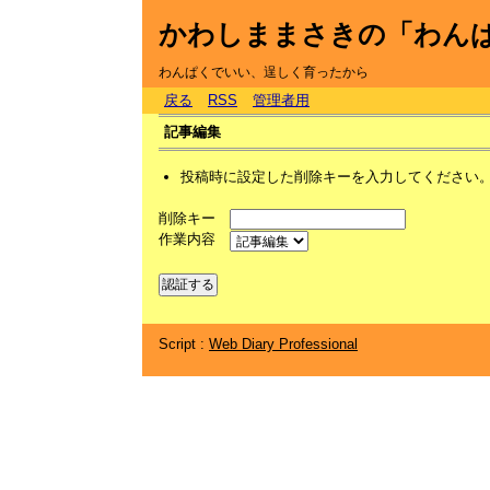
かわしままさきの「わん
わんぱくでいい、逞しく育ったから
戻る
RSS
管理者用
記事編集
投稿時に設定した削除キーを入力してください
削除キー
作業内容
Script :
Web Diary Professional