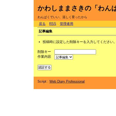
かわしままさきの「わん
わんぱくでいい、逞しく育ったから
戻る
RSS
管理者用
記事編集
投稿時に設定した削除キーを入力してください
削除キー
作業内容
Script :
Web Diary Professional