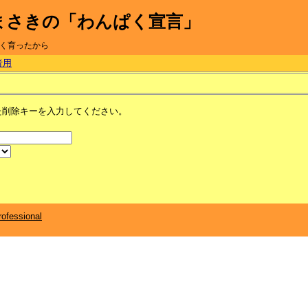
まさきの「わんぱく宣言」
く育ったから
者用
た削除キーを入力してください。
ofessional