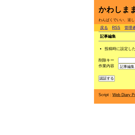
かわしま
わんぱくでいい、逞し
戻る
RSS
管理
記事編集
投稿時に設定し
削除キー
作業内容
Script :
Web Diary Pr