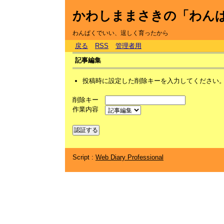
かわしままさきの「わん
わんぱくでいい、逞しく育ったから
戻る
RSS
管理者用
記事編集
投稿時に設定した削除キーを入力してください
削除キー
作業内容
Script :
Web Diary Professional