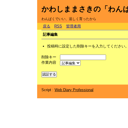
かわしままさきの「わん
わんぱくでいい、逞しく育ったから
戻る
RSS
管理者用
記事編集
投稿時に設定した削除キーを入力してください
削除キー
作業内容
Script :
Web Diary Professional