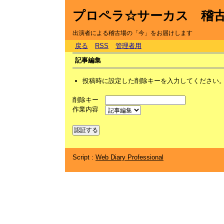
プロペラ☆サーカス 稽
出演者による稽古場の「今」をお届けします
戻る
RSS
管理者用
記事編集
投稿時に設定した削除キーを入力してください
削除キー
作業内容
Script :
Web Diary Professional