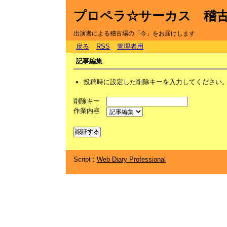
プロペラ☆サーカス 稽
出演者による稽古場の「今」をお届けします
戻る
RSS
管理者用
記事編集
投稿時に設定した削除キーを入力してください
削除キー
作業内容
Script :
Web Diary Professional