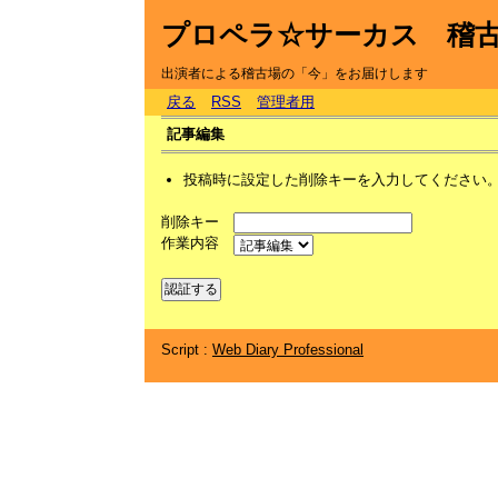
プロペラ☆サーカス 稽
出演者による稽古場の「今」をお届けします
戻る
RSS
管理者用
記事編集
投稿時に設定した削除キーを入力してください
削除キー
作業内容
Script :
Web Diary Professional