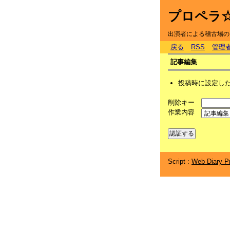
プロペラ
出演者による稽古場の
戻る
RSS
管理
記事編集
投稿時に設定し
削除キー
作業内容
Script :
Web Diary Pr