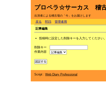
プロペラ☆サーカス 稽
出演者による稽古場の「今」をお届けします
戻る
RSS
管理者用
記事編集
投稿時に設定した削除キーを入力してください
削除キー
作業内容
Script :
Web Diary Professional