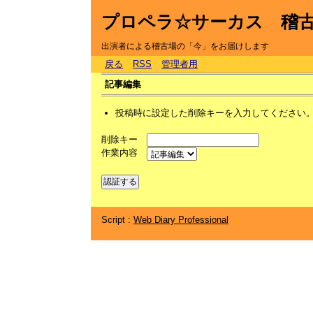
プロペラ☆サーカス 稽
出演者による稽古場の「今」をお届けします
戻る
RSS
管理者用
記事編集
投稿時に設定した削除キーを入力してください
削除キー
作業内容
Script :
Web Diary Professional