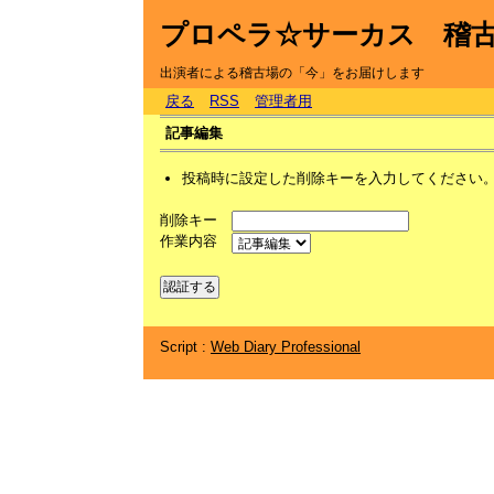
プロペラ☆サーカス 稽
出演者による稽古場の「今」をお届けします
戻る
RSS
管理者用
記事編集
投稿時に設定した削除キーを入力してください
削除キー
作業内容
Script :
Web Diary Professional