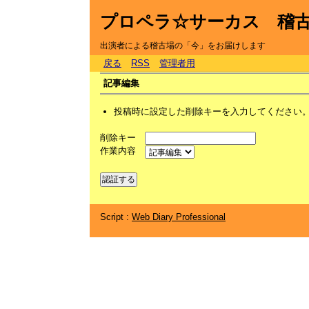
プロペラ☆サーカス 稽
出演者による稽古場の「今」をお届けします
戻る
RSS
管理者用
記事編集
投稿時に設定した削除キーを入力してください
削除キー
作業内容
Script :
Web Diary Professional