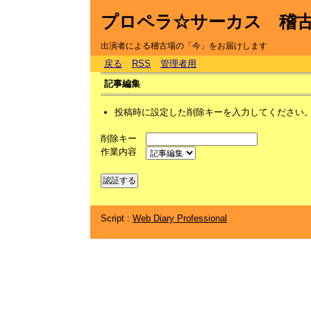
プロペラ☆サーカス 稽
出演者による稽古場の「今」をお届けします
戻る
RSS
管理者用
記事編集
投稿時に設定した削除キーを入力してください
削除キー
作業内容
Script :
Web Diary Professional