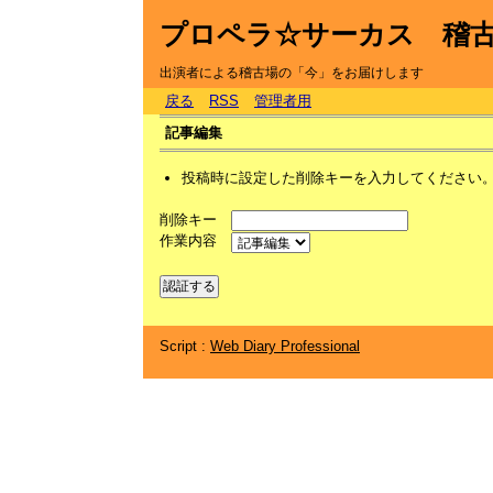
プロペラ☆サーカス 稽
出演者による稽古場の「今」をお届けします
戻る
RSS
管理者用
記事編集
投稿時に設定した削除キーを入力してください
削除キー
作業内容
Script :
Web Diary Professional