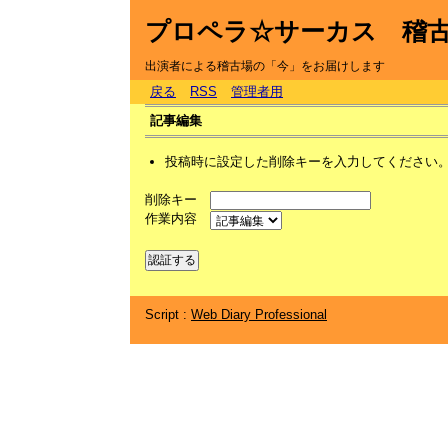
プロペラ☆サーカス 稽
出演者による稽古場の「今」をお届けします
戻る
RSS
管理者用
記事編集
投稿時に設定した削除キーを入力してください
削除キー
作業内容
Script :
Web Diary Professional