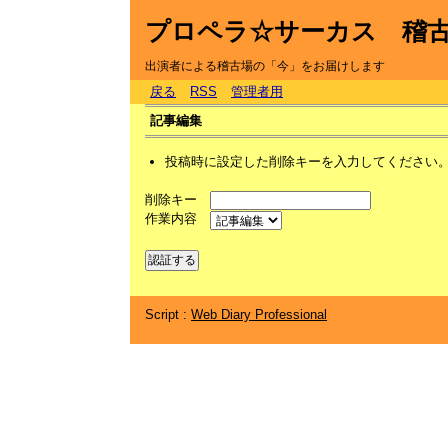
プロペラ☆サーカス 稽
出演者による稽古場の「今」をお届けします
戻る
RSS
管理者用
記事編集
投稿時に設定した削除キーを入力してください
削除キー
作業内容
Script :
Web Diary Professional