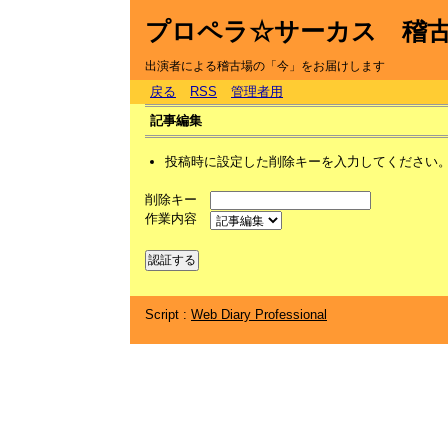
プロペラ☆サーカス 稽
出演者による稽古場の「今」をお届けします
戻る
RSS
管理者用
記事編集
投稿時に設定した削除キーを入力してください
削除キー
作業内容
Script :
Web Diary Professional