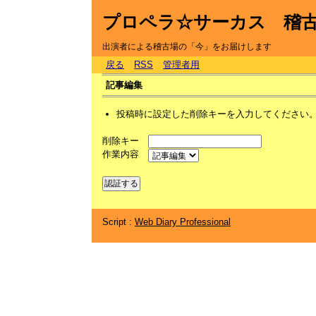
プロペラ☆サーカス 稽
出演者による稽古場の「今」をお届けします
戻る
RSS
管理者用
記事編集
投稿時に設定した削除キーを入力してください
削除キー
作業内容
Script :
Web Diary Professional