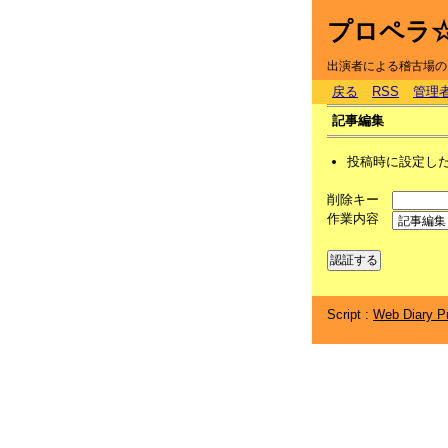
プロペラ
出演者による稽古場の
戻る
RSS
管理
記事編集
投稿時に設定し
削除キー
作業内容
Script :
Web Diary Pr