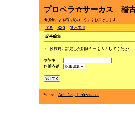
プロペラ☆サーカス 稽
出演者による稽古場の「今」をお届けします
戻る
RSS
管理者用
記事編集
投稿時に設定した削除キーを入力してください
削除キー
作業内容
Script :
Web Diary Professional