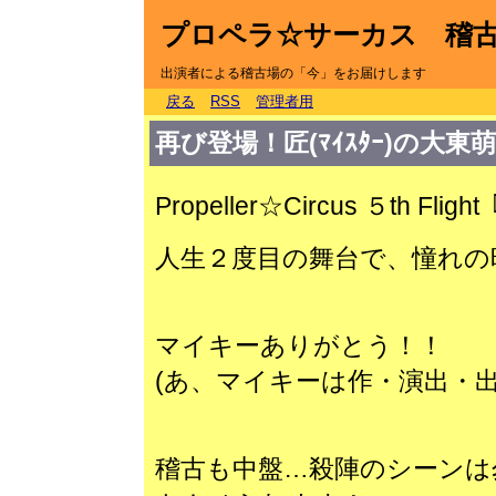
プロペラ☆サーカス 稽
出演者による稽古場の「今」をお届けします
戻る
RSS
管理者用
再び登場！匠(ﾏｲｽﾀｰ)の大東
Propeller☆Circus ５th F
人生２度目の舞台で、憧れの
マイキーありがとう！！
(あ、マイキーは作・演出・出
稽古も中盤…殺陣のシーンは