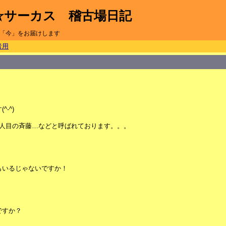
☆サーカス 稽古場日記
「今」をお届けします
者用
！
-^)
3人目の斉藤…などと呼ばれております。。。
もいるじゃないですか！
ですか？