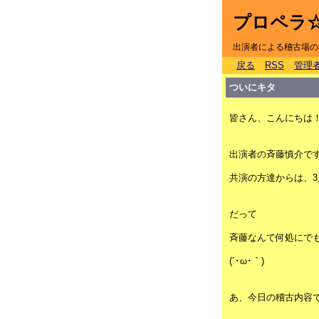
プロペラ
出演者による稽古場の
戻る
RSS
管理
ついにキタ
皆さん、こんにちは
出演者の斉藤慎介です(^
共演の方達からは、
だって
斉藤なんて何処にで
(´･ω･｀)
あ、今日の稽古内容