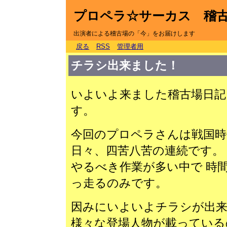
プロペラ☆サーカス 稽
出演者による稽古場の「今」をお届けします
戻る
RSS
管理者用
チラシ出来ました！
いよいよ来ました稽古場日記
す。
今回のプロペラさんは戦国時
日々、四苦八苦の連続です。
やるべき作業が多い中で 時
っ走るのみです。
因みにいよいよチラシが出
様々な登場人物が載っている