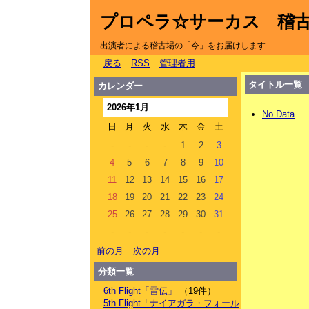
プロペラ☆サーカス 稽
出演者による稽古場の「今」をお届けします
戻る
RSS
管理者用
タイトル一覧
カレンダー
2026年1月
No Data
日
月
火
水
木
金
土
-
-
-
-
1
2
3
4
5
6
7
8
9
10
11
12
13
14
15
16
17
18
19
20
21
22
23
24
25
26
27
28
29
30
31
-
-
-
-
-
-
-
前の月
次の月
分類一覧
6th Flight「雷伝」
（19件）
5th Flight「ナイアガラ・フォール