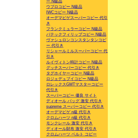
ー N級品
ウブロコピー N級品
IWCコピー N級品
オーデマピゲスーパーコピー 代引
き
フランクミュラーコピー N級品
パテックフィリップコピー N級品
ヴァシュロンコンスタンタンコピ
ー 代引き
リシャールミルスーパーコピー 代
引き
ルイヴィトン時計コピー N級品
グッチスーパーコピー 代引き
タグホイヤーコピー N級品
ロジェデュブイコピー N級品
ロレックスGMTマスターコピー
代引き
スーパーコピー 優良 サイト
ディオール バッグ 激安 代引き
supreme スーパーコピー 代引き
オーデマピゲ n級 代引き
クロムハーツ n級 代引き
モンクレール 激安 代引き
ディオール財布 激安 代引き
クロムハーツ ベルト コピー