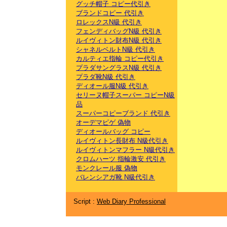
グッチ帽子 コピー代引き
ブランドコピー 代引き
ロレックスN級 代引き
フェンディバッグN級 代引き
ルイヴィトン財布N級 代引き
シャネルベルトN級 代引き
カルティエ指輪 コピー代引き
プラダサングラスN級 代引き
プラダ靴N級 代引き
ディオール服N級 代引き
セリーヌ帽子スーパー コピーN級
品
スーパーコピーブランド 代引き
オーデマピゲ 偽物
ディオールバッグ コピー
ルイヴィトン長財布 N級代引き
ルイヴィトンマフラー N級代引き
クロムハーツ 指輪激安 代引き
モンクレール服 偽物
バレンシアガ靴 N級代引き
Script :
Web Diary Professional