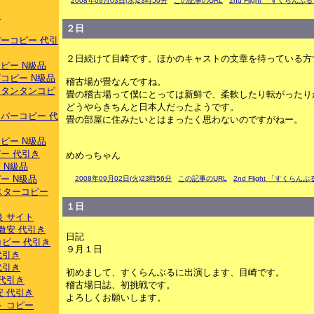
2008年09月03日(水)23時50分
この記事のURL
2nd Flight 「すくらんぶ
品
２日
ーコピー 代引
２日続けて目崎です。ほかのキャストの文章を待っている方す
ピー N級品
コピー N級品
稽古場が畳なんですね。
スタンタンコピ
畳の稽古場って僕にとっては新鮮で、柔軟したり転がったり
どうやらきちんと日本人だったようです。
パーコピー 代
畳の部屋に住みたいとはまったく思わないのですがねー。
ピー N級品
ー 代引き
めめっちゃん
 N級品
ー N級品
2008年09月02日(火)23時56分
この記事のURL
2nd Flight 「すくらん
スターコピー
１日
良 サイト
激安 代引き
日記
ーコピー 代引き
９月１日
代引き
代引き
初めまして、すくらんぶるに出演します、目崎です。
 代引き
稽古場日誌、初挑戦です。
安 代引き
よろしくお願いします。
ト コピー