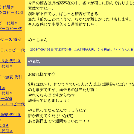
今日の稽古は演出家不在の中、各々が稽古に励んでおりまし
安 代引き
素敵ですねー。
ツコピー 代引
演出家不在でも、ばしっと稽古ができる。
当たり前のことのようで、なかなか難しかったりもします。
ピー 代引き
そんな感じで小屋入り１週間前でした！
パーコピー 代
eケース 激安
めっちゃん
ラスコピー 代
2008年09月01日(月)23時54分
この記事のURL
2nd Flight 「すくらんぶ
 N級 代引き
やる気
 代引き
お疲れ様です◇
イト激安 代引
9月にはいり、伸びてきている人と人以上に頑張らねばいけ
引き
のも事実ですが、頑張るのは当たり前！
 代引き
やれてなんぼですからね☆
ラー偽物
頑張っていきましょう！
レス コピー代
やる気ってなんなんでしょうね？
激安 代引き
誰か教えてくださいな(笑)
き
あと楽日まで２週間ちょいだー！！
代引き
 代引き