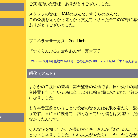
ご来場頂いた皆様、ありがとうございました。
スタッフの皆様、JAMのみんな、すくらのみんな。
この公演を近くから遠くから支えて下さった全ての皆様に感
ありがとうございました。
プロペラ☆サーカス 2nd Flight
『すくらんぶる』倉科あんず 齋木亨子
2008年09月16日(火)22時11分
この記事のURL
2nd Flight 「すくらんぶ
鎧化（アムド）！
まさかの二度目の登場、舞台監督の佐橋です。田中先生の素
台装置も作っている為に久しぶりに稽古場に来たので、僕に
になりました。
もう本番直前ということで役者の皆さんは衣装を着たり、髪
うです。日に日に痩せて、汚くなっていく僕とは大違い…だ
ク
なかったんです。
そんな僕を知ってか、座長のマイキーさんが「わたるん、下
とおっしゃりましした。いい大人がやたらにニヤニヤしなが