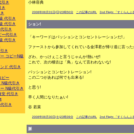
代引き
小林容典
引き
2008年08月31日(日)23時50分
この記事のURL
2nd Flight 「すくらん
引き
級 代引き
級 代引き
ション!
 代引き
ピー代引き
「キーワードはパッションとコンセントレーションだ!」
級 代引き
き
ファーストから参加してくれている金澤君が帰り道に言った
代引き
ー コピーN級
ざわ、かっけぇこと言うじゃんか!熱いぜ!
これで、次の稽古は「鳥」なんて言われないな!
ンド 代引き
パッションとコンセントレーション!
この二つがあれば何でも出来る!
コピー
 N級代引き
と思う!
ー N級代引き
激安 代引き
早く人間になりたぁい!
物
級代引き
谷 若菜
2008年08月30日(土)23時39分
この記事のURL
2nd Flight 「すくらん
脈