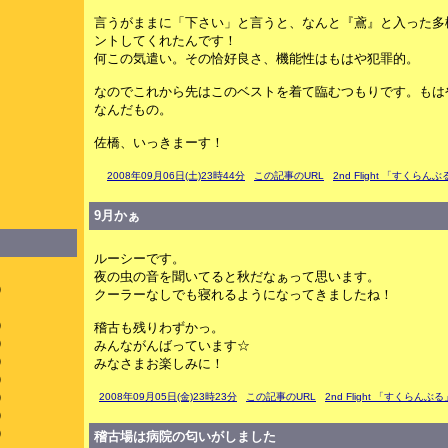
言うがままに「下さい」と言うと、なんと『鳶』と入った多
ントしてくれたんです！
何この気遣い。その恰好良さ、機能性はもはや犯罪的。
なのでこれから先はこのベストを着て臨むつもりです。もは
なんだもの。
佐橋、いっきまーす！
2008年09月06日(土)23時44分
この記事のURL
2nd Flight 「すくらん
9月かぁ
ルーシーです。
）
夜の虫の音を聞いてると秋だなぁって思います。
）
クーラーなしでも寝れるようになってきましたね！
）
）
稽古も残りわずかっ。
）
みんながんばっています☆
）
みなさまお楽しみに！
）
）
2008年09月05日(金)23時23分
この記事のURL
2nd Flight 「すくらんぶる
）
）
稽古場は病院の匂いがしました