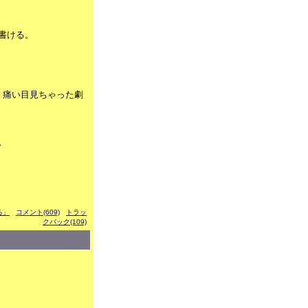
書ける。
、痛い目見ちゃった劇
。
ぶる」
コメント(609)
トラッ
クバック(109)