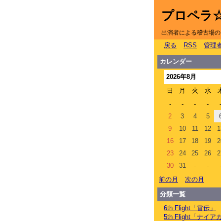
プロペラ
出演者による稽古場の
戻る
RSS
管理
カレンダー
2026年8月
日
月
火
水
-
-
-
-
2
3
4
5
9
10
11
12
1
16
17
18
19
2
23
24
25
26
2
30
31
-
-
前の月
次の月
分類一覧
6th Flight「雷伝」
5th Flight「ナ