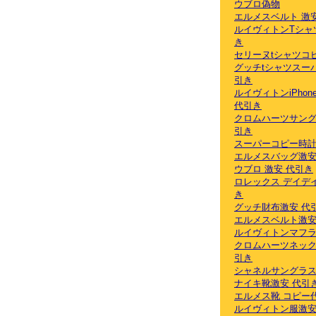
ウブロ偽物
エルメスベルト 激
ルイヴィトンTシャ
き
セリーヌtシャツコ
グッチtシャツスー
引き
ルイヴィトンiPhon
代引き
クロムハーツサング
引き
スーパーコピー時計
エルメスバッグ激安
ウブロ 激安 代引き
ロレックス デイデ
き
グッチ財布激安 代
エルメスベルト激安
ルイヴィトンマフ
クロムハーツネック
引き
シャネルサングラス
ナイキ靴激安 代引
エルメス靴 コピー
ルイヴィトン服激安