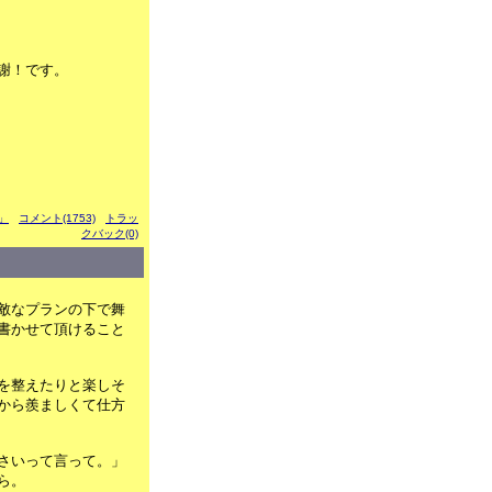
謝！です。
る」
コメント(1753)
トラッ
クバック(0)
敵なプランの下で舞
書かせて頂けること
を整えたりと楽しそ
から羨ましくて仕方
さいって言って。」
ら。