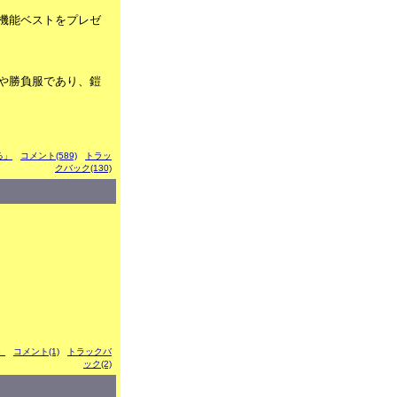
機能ベストをプレゼ
や勝負服であり、鎧
ぶる」
コメント(589)
トラッ
クバック(130)
」
コメント(1)
トラックバ
ック(2)