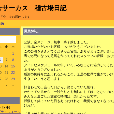
☆サーカス 稽古場日記
「今」をお届けします
者用
満員御礼。
公演、全ステージ、無事、終了致しました。
木
金
土
ご来場いただいたお客様、ありがとうございました。
この公演をささえてくださった皆様、ありがとうございまし
-
-
1
裏で必死になって芝居を作ってくれたスタッフの皆様、あり
6
7
8
た。
タイトなスケジュールの中、いろいろなことに協力してくだ
3
14
15
ありがとうございました。
0
21
22
感謝の気持ちにあふれるからこそ、芝居の世界で生きていけ
生きていこうと思います。
7
28
29
-
-
-
顔合わせて出会った日から、決まっていた別れ。
わかっているから、一秒たりとも無駄にしてはいけないのだ
みんなと過ごせた濃密な時間は、楽しかったです。
我慢して笑っていた日もあったけれど、我慢できなくなって
けれど。
（19件）
イアガラ・フォール
「君は僕を置いてどんどん前に進んでいく」