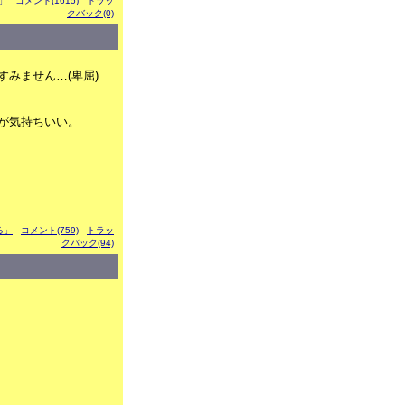
る」
コメント(1615)
トラッ
クバック(0)
みません…(卑屈)
が気持ちいい。
ぶる」
コメント(759)
トラッ
クバック(94)