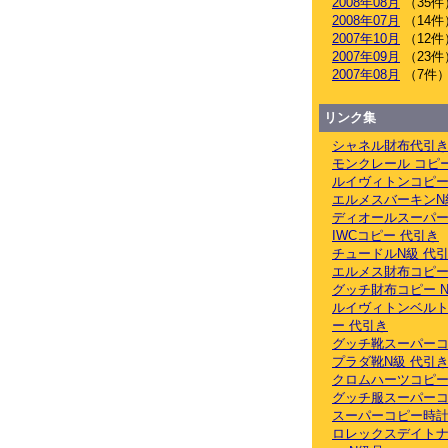
2008年08月
（35件
2008年07月
（14件
2007年10月
（12件
2007年09月
（23件
2007年08月
（7件
リンク集
シャネル財布代引
モンクレール コピ
ルイヴィトンコピー
エルメスバーキンN
ディオールスーパー
IWCコピー 代引き
チュードルN級 代
エルメス財布コピー
グッチ財布コピー 
ルイヴィトンベル
ー 代引き
グッチ靴スーパーコ
プラダ靴N級 代引
クロムハーツコピー
グッチ服スーパーコ
スーパーコピー時計
ロレックスデイト