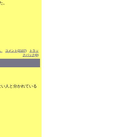
た。
る」
コメント(2107)
トラッ
クバック(0)
ない人と分かれている