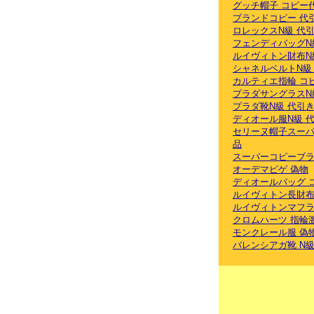
グッチ帽子 コピー
ブランドコピー 代
ロレックスN級 代
フェンディバッグN
ルイヴィトン財布N
シャネルベルトN級
カルティエ指輪 コ
プラダサングラスN
プラダ靴N級 代引
ディオール服N級 
セリーヌ帽子スーパ
品
スーパーコピーブラ
オーデマピゲ 偽物
ディオールバッグ 
ルイヴィトン長財布
ルイヴィトンマフラ
クロムハーツ 指輪
モンクレール服 偽
バレンシアガ靴 N