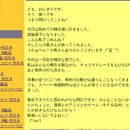
）
）
ども、おにぎりです。
）
そう、慎々です。
）
つまり関口ってことね！
）
今日は初めての稽古場に行きました。
勿論迷子になりました。
こんな私でごめんね？
き
そしたら小島さんが拾ってくれました。
ー代引き
うわぁ〜ん！小島さんありがとうございます（*´Д｀*）
 N級品
級 代引き
今日は一日自主稽古な形でした。
コピー 代引き
私はみんなの稽古を観ながら、チョコマドレーヌをもひもひ
あと制作の打ち合せも…。
引き
 代引き
本番が近づくにつれ、制作の心配が山盛りんこになってきま
N級品
でも、スーパー有能制作なほりりんが居てくださるので大丈
トスーパーコピ
きっと。
ピー 代引き
最近ヲタクだと思われがちな関口ですが、そんなことないか
き
ただちょっと、漫画とかアニメとかゲーム（ＲＰＧ以外）と
 N級品
とか好きなだけなんだから！
ピー 代引き
勘違いしないでよねっ！
 N級 代引き
（*ﾉωﾉ）
ナスーパーコピ