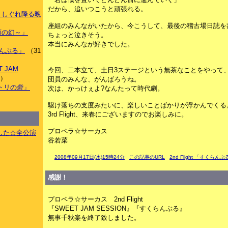
だから、追いつこうと頑張れる。
もなくしぐれ降る晩
）
座組のみんながいたから、今こうして、最後の稽古場日誌を
～双頭の幻～」
ちょっと泣きそう。
本当にみんなが好きでした。
くらんぶる」
（31
T JAM
今回、二本立て、土日3ステージという無茶なことをやって
件）
団員のみんな、がんばろうね。
ウノトリの砦」
次は、かっけぇよ?なんたって時代劇。
駆け落ちの支度みたいに、楽しいことばかりが浮かんでくる
3rd Flight、来春にございますのでお楽しみに。
プロペラ☆サーカス
した☆全公演
谷若菜
2008年09月17日(水)15時24分
この記事のURL
2nd Flight 「すくらん
感謝！
プロペラ☆サーカス 2nd Flight
『SWEET JAM SESSION』『すくらんぶる』
無事千秋楽を終了致しました。