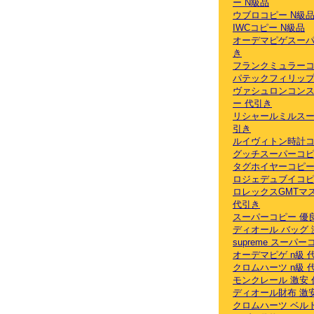
ー N級品
ウブロコピー N級
IWCコピー N級品
オーデマピゲスーパ
き
フランクミュラーコ
パテックフィリップ
ヴァシュロンコン
ー 代引き
リシャールミルスー
引き
ルイヴィトン時計コ
グッチスーパーコピ
タグホイヤーコピー
ロジェデュブイコピ
ロレックスGMTマ
代引き
スーパーコピー 優
ディオール バッグ 
supreme スーパ
オーデマピゲ n級 
クロムハーツ n級 
モンクレール 激安
ディオール財布 激
クロムハーツ ベル