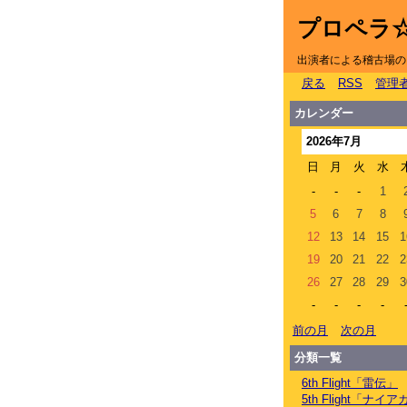
プロペラ
出演者による稽古場の
戻る
RSS
管理
カレンダー
2026年7月
日
月
火
水
-
-
-
1
5
6
7
8
12
13
14
15
1
19
20
21
22
2
26
27
28
29
3
-
-
-
-
前の月
次の月
分類一覧
6th Flight「雷伝」
5th Flight「ナ