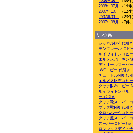
2008年08月
（35件
2008年07月
（14件
2007年10月
（12件
2007年09月
（23件
2007年08月
（7件
リンク集
シャネル財布代引
モンクレール コピ
ルイヴィトンコピー
エルメスバーキンN
ディオールスーパー
IWCコピー 代引き
チュードルN級 代
エルメス財布コピー
グッチ財布コピー 
ルイヴィトンベル
ー 代引き
グッチ靴スーパーコ
プラダ靴N級 代引
クロムハーツコピー
グッチ服スーパーコ
スーパーコピー時計
ロレックスデイト