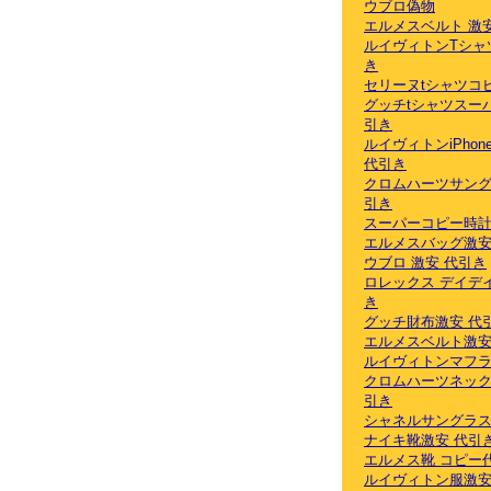
ウブロ偽物
エルメスベルト 激
ルイヴィトンTシャ
き
セリーヌtシャツコ
グッチtシャツスー
引き
ルイヴィトンiPhon
代引き
クロムハーツサング
引き
スーパーコピー時計
エルメスバッグ激安
ウブロ 激安 代引き
ロレックス デイデ
き
グッチ財布激安 代
エルメスベルト激安
ルイヴィトンマフ
クロムハーツネック
引き
シャネルサングラス
ナイキ靴激安 代引
エルメス靴 コピー
ルイヴィトン服激安