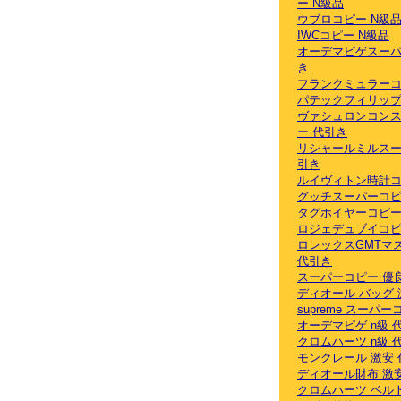
ー N級品
ウブロコピー N級
IWCコピー N級品
オーデマピゲスーパ
き
フランクミュラーコ
パテックフィリップ
ヴァシュロンコン
ー 代引き
リシャールミルスー
引き
ルイヴィトン時計コ
グッチスーパーコピ
タグホイヤーコピー
ロジェデュブイコピ
ロレックスGMTマ
代引き
スーパーコピー 優
ディオール バッグ 
supreme スーパ
オーデマピゲ n級 
クロムハーツ n級 
モンクレール 激安
ディオール財布 激
クロムハーツ ベル