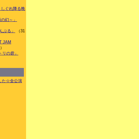
もなくしぐれ降る晩
）
～双頭の幻～」
くらんぶる」
（31
T JAM
件）
ウノトリの砦」
した☆全公演