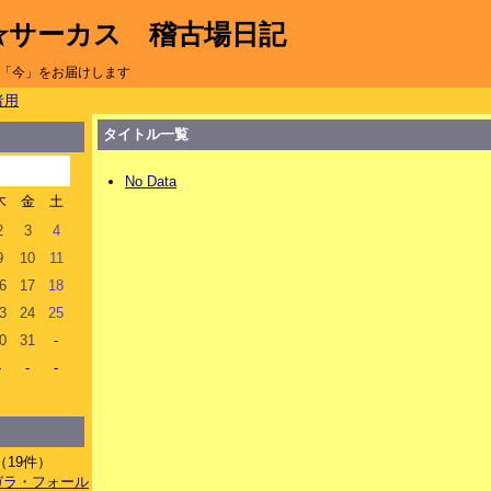
☆サーカス 稽古場日記
「今」をお届けします
者用
タイトル一覧
No Data
木
金
土
2
3
4
9
10
11
6
17
18
3
24
25
0
31
-
-
-
-
（19件）
イアガラ・フォール