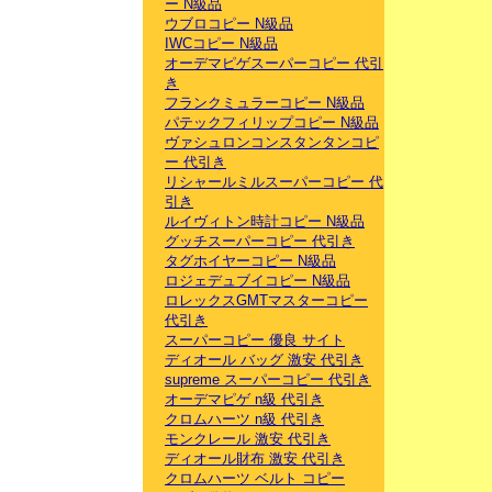
ー N級品
ウブロコピー N級品
IWCコピー N級品
オーデマピゲスーパーコピー 代引
き
フランクミュラーコピー N級品
パテックフィリップコピー N級品
ヴァシュロンコンスタンタンコピ
ー 代引き
リシャールミルスーパーコピー 代
引き
ルイヴィトン時計コピー N級品
グッチスーパーコピー 代引き
タグホイヤーコピー N級品
ロジェデュブイコピー N級品
ロレックスGMTマスターコピー
代引き
スーパーコピー 優良 サイト
ディオール バッグ 激安 代引き
supreme スーパーコピー 代引き
オーデマピゲ n級 代引き
クロムハーツ n級 代引き
モンクレール 激安 代引き
ディオール財布 激安 代引き
クロムハーツ ベルト コピー