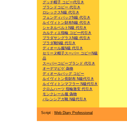
グッチ帽子 コピー代引き
ブランドコピー 代引き
ロレックスN級 代引き
フェンディバッグN級 代引き
ルイヴィトン財布N級 代引き
シャネルベルトN級 代引き
カルティエ指輪 コピー代引き
プラダサングラスN級 代引き
プラダ靴N級 代引き
ディオール服N級 代引き
セリーヌ帽子スーパー コピーN級
品
スーパーコピーブランド 代引き
オーデマピゲ 偽物
ディオールバッグ コピー
ルイヴィトン長財布 N級代引き
ルイヴィトンマフラー N級代引き
クロムハーツ 指輪激安 代引き
モンクレール服 偽物
バレンシアガ靴 N級代引き
Script :
Web Diary Professional