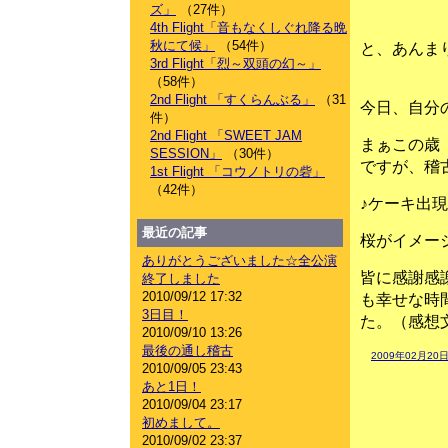
ズ」
（27件）
4th Flight「音もなくしぐれ降る晩
秋にて候」
（54件）
と、あんま
3rd Flight「烈～双頭の幻～」
（58件）
2nd Flight 「すくらんぶる」
（31
今日、自分の誕
件）
2nd Flight 「SWEET JAM
まぁこの歳
SESSION」
（30件）
ですが、稽古
1st Flight 「コウノトリの砦」
（42件）
♪ケーキ出
最近の記事
桜がイメー
ありがとうございました☆全公演
皆に感謝感
終了しました
2010/09/12 17:32
も幸せな時
3日目！
た。（感想
2010/09/10 13:26
最後の通し稽古
2009年02月20日
2010/09/05 23:43
あと1日！
2010/09/04 23:17
初めまして。
2010/09/02 23:37