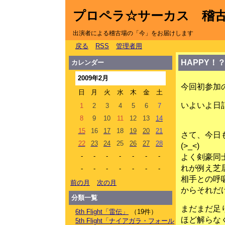
プロペラ☆サーカス 稽
出演者による稽古場の「今」をお届けします
戻る
RSS
管理者用
HAPPY！
カレンダー
2009年2月
今回初参加
日
月
火
水
木
金
土
いよいよ日記
1
2
3
4
5
6
7
8
9
10
11
12
13
14
15
16
17
18
19
20
21
さて、今日
22
23
24
25
26
27
28
(>_<)
-
-
-
-
-
-
-
よく剣豪同
れが例え芝
-
-
-
-
-
-
-
相手との呼
前の月
次の月
からそれだ
分類一覧
まだまだ足
6th Flight「雷伝」
（19件）
ほど解らな
5th Flight「ナイアガラ・フォール