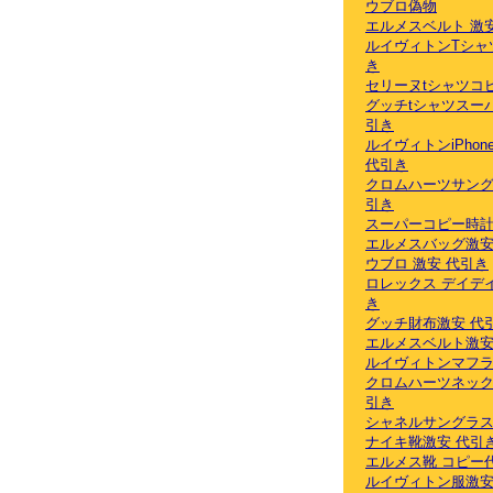
ウブロ偽物
エルメスベルト 激
ルイヴィトンTシャ
き
セリーヌtシャツコ
グッチtシャツスー
引き
ルイヴィトンiPhon
代引き
クロムハーツサング
引き
スーパーコピー時計
エルメスバッグ激安
ウブロ 激安 代引き
ロレックス デイデ
き
グッチ財布激安 代
エルメスベルト激安
ルイヴィトンマフ
クロムハーツネック
引き
シャネルサングラス
ナイキ靴激安 代引
エルメス靴 コピー
ルイヴィトン服激安