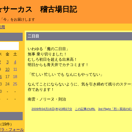
☆サーカス 稽古場日記
「今」をお届けします
者用
二日目
いわゆる「魔の二日目」
木
金
土
無事 乗り切りました！
むしろ初日を超える出来高！
2
3
4
明日からも青天井でカチコミます！
9
10
11
「忙しい 忙しい でも なんにもやってない」
6
17
18
3
24
25
なんてことにならないように、気を引き締めて残りのステー
存であります！
0
-
-
-
-
-
南雲・ノリーヌ・則治
2009年04月16日(木)23時27分
この記事のURL
3rd Flight「烈～双頭の
（19件）
イアガラ・フォール