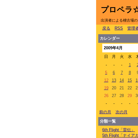
プロペラ
出演者による稽古場の
戻る
RSS
管理
カレンダー
2009年4月
日
月
火
水
-
-
-
1
5
6
7
8
12
13
14
15
1
19
20
21
22
2
26
27
28
29
3
-
-
-
-
前の月
次の月
分類一覧
6th Flight「雷伝」
5th Flight「ナ