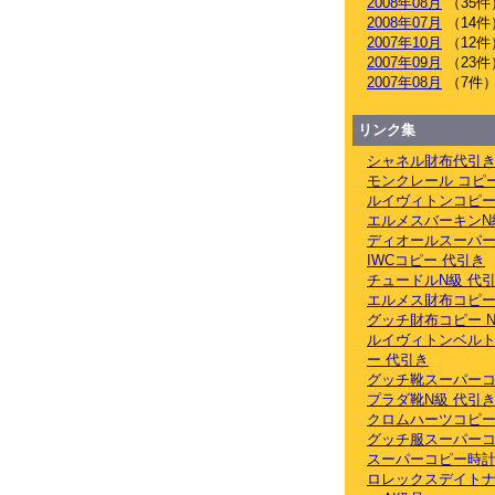
2008年08月
（35件
2008年07月
（14件
2007年10月
（12件
2007年09月
（23件
2007年08月
（7件
リンク集
シャネル財布代引
モンクレール コピ
ルイヴィトンコピー
エルメスバーキンN
ディオールスーパー
IWCコピー 代引き
チュードルN級 代
エルメス財布コピー
グッチ財布コピー 
ルイヴィトンベル
ー 代引き
グッチ靴スーパーコ
プラダ靴N級 代引
クロムハーツコピー
グッチ服スーパーコ
スーパーコピー時計
ロレックスデイト