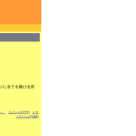
ジに全てを賭ける所
幻～」
コメント(1777)
トラ
ックバック(185)