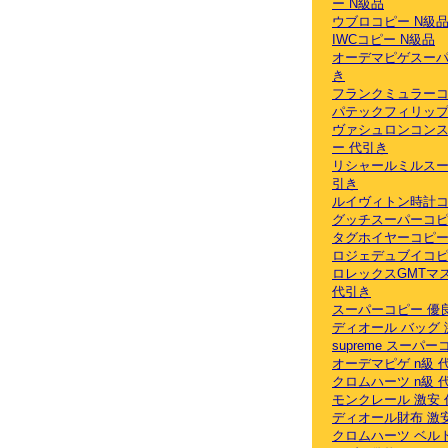
ー N級品
ウブロコピー N級
IWCコピー N級品
オーデマピゲスーパ
き
フランクミュラーコ
パテックフィリップ
ヴァシュロンコン
ー 代引き
リシャールミルスー
引き
ルイヴィトン時計コ
グッチスーパーコピ
タグホイヤーコピー
ロジェデュブイコピ
ロレックスGMTマ
代引き
スーパーコピー 優
ディオール バッグ 
supreme スーパ
オーデマピゲ n級 
クロムハーツ n級 
モンクレール 激安
ディオール財布 激
クロムハーツ ベル