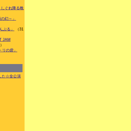
もなくしぐれ降る晩
）
～双頭の幻～」
くらんぶる」
（31
T JAM
件）
ウノトリの砦」
した☆全公演