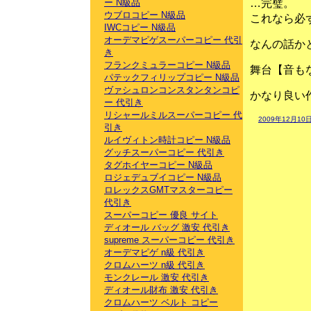
…完璧。
ー N級品
ウブロコピー N級品
これなら必
IWCコピー N級品
オーデマピゲスーパーコピー 代引
なんの話か
き
フランクミュラーコピー N級品
舞台【音も
パテックフィリップコピー N級品
ヴァシュロンコンスタンタンコピ
かなり良い
ー 代引き
リシャールミルスーパーコピー 代
2009年12月10日
引き
ルイヴィトン時計コピー N級品
グッチスーパーコピー 代引き
タグホイヤーコピー N級品
ロジェデュブイコピー N級品
ロレックスGMTマスターコピー
代引き
スーパーコピー 優良 サイト
ディオール バッグ 激安 代引き
supreme スーパーコピー 代引き
オーデマピゲ n級 代引き
クロムハーツ n級 代引き
モンクレール 激安 代引き
ディオール財布 激安 代引き
クロムハーツ ベルト コピー