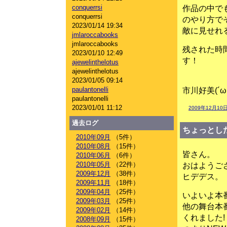
conquerrsi
作品の中で
conquerrsi
のやり方で
2023/01/14 19:34
敵に見せれ
jmlaroccabooks
jmlaroccabooks
残された時
2023/01/10 12:49
す！
ajewelinthelotus
ajewelinthelotus
2023/01/05 09:14
paulantonelli
市川好美(´ω
paulantonelli
2023/01/01 11:12
2009年12月10日
過去ログ
ちょっとし
2010年09月
（5件）
2010年08月
（15件）
皆さん。
2010年06月
（6件）
2010年05月
（22件）
おはようご
2009年12月
（38件）
ヒデデス。
2009年11月
（18件）
2009年04月
（25件）
いよいよ本
2009年03月
（25件）
他の舞台本
2009年02月
（14件）
くれました!
2008年09月
（15件）