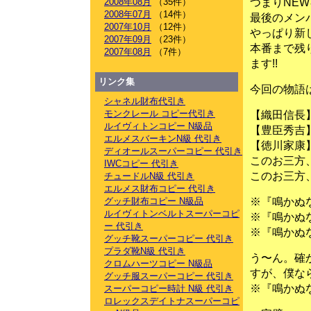
つまりNE
2008年08月
（35件）
2008年07月
（14件）
最後のメン
2007年10月
（12件）
やっぱり新
2007年09月
（23件）
本番まで残
2007年08月
（7件）
ます!!
リンク集
今回の物語
シャネル財布代引き
モンクレール コピー代引き
【織田信長
ルイヴィトンコピー N級品
【豊臣秀吉
エルメスバーキンN級 代引き
【徳川家康
ディオールスーパーコピー 代引き
このお三方
IWCコピー 代引き
このお三方
チュードルN級 代引き
エルメス財布コピー 代引き
※『鳴かぬ
グッチ財布コピー N級品
ルイヴィトンベルトスーパーコピ
※『鳴かぬ
ー 代引き
※『鳴かぬ
グッチ靴スーパーコピー 代引き
プラダ靴N級 代引き
う〜ん。確
クロムハーツコピー N級品
すが、僕な
グッチ服スーパーコピー 代引き
※『鳴かぬ
スーパーコピー時計 N級 代引き
ロレックスデイトナスーパーコピ