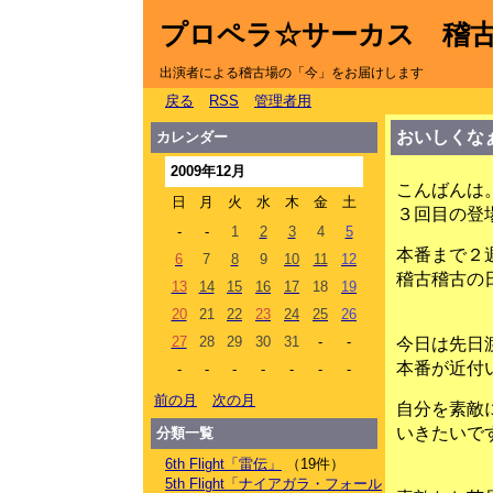
プロペラ☆サーカス 稽
出演者による稽古場の「今」をお届けします
戻る
RSS
管理者用
おいしくな
カレンダー
2009年12月
こんばんは
日
月
火
水
木
金
土
３回目の登
-
-
1
2
3
4
5
本番まで２
6
7
8
9
10
11
12
稽古稽古の
13
14
15
16
17
18
19
20
21
22
23
24
25
26
27
28
29
30
31
-
-
今日は先日
本番が近付
-
-
-
-
-
-
-
前の月
次の月
自分を素敵
いきたいで
分類一覧
6th Flight「雷伝」
（19件）
5th Flight「ナイアガラ・フォール