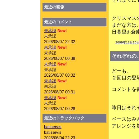
最近の画像
クリスマス
最近のコメント
まだな方は
未承認
New!
日暮里d-倉
未承認
2026/08/07 22:32
2009年12月10日
未承認
New!
未承認
それぞれの
2026/08/07 00:38
未承認
New!
未承認
どーも。
2026/08/07 00:32
２回目の登
未承認
New!
未承認
コメントを書
2026/08/07 00:31
未承認
New!
未承認
昨日はそれ
2026/08/07 00:28
最近のトラックバック
ベースはみ
アレンジを
batiservis
batiservis
2023/06/04 22:23