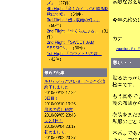
素敵なお芝
ズ」
（27件）
4th Flight「音もなくしぐれ降る晩
秋にて候」
（54件）
今年の締め
3rd Flight「烈～双頭の幻～」
（58件）
2nd Flight 「すくらんぶる」
（31
件）
カナ
2nd Flight 「SWEET JAM
SESSION」
（30件）
2009年12月10日
1st Flight 「コウノトリの砦」
（42件）
寒い・・
最近の記事
貼るほっか
ありがとうございました☆全公演
松本です。
終了しました
2010/09/12 17:32
もう真冬で
3日目！
朝の布団か
2010/09/10 13:26
最後の通し稽古
衣装をまだ
2010/09/05 23:43
あと1日！
私服のごと
2010/09/04 23:17
初めまして。
本番まであ
2010/09/02 23:37
それまでに