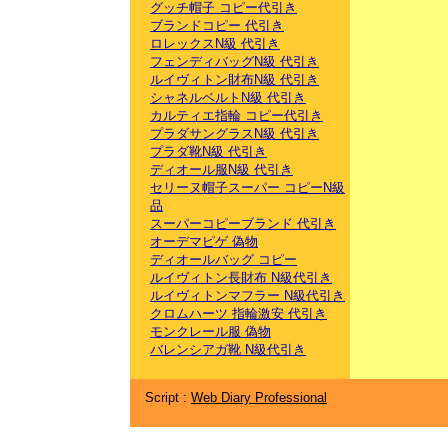
グッチ帽子 コピー代引き
ブランドコピー 代引き
ロレックスN級 代引き
フェンディバッグN級 代引き
ルイヴィトン財布N級 代引き
シャネルベルトN級 代引き
カルティエ指輪 コピー代引き
プラダサングラスN級 代引き
プラダ靴N級 代引き
ディオール服N級 代引き
セリーヌ帽子スーパー コピーN級
品
スーパーコピーブランド 代引き
オーデマピゲ 偽物
ディオールバッグ コピー
ルイヴィトン長財布 N級代引き
ルイヴィトンマフラー N級代引き
クロムハーツ 指輪激安 代引き
モンクレール服 偽物
バレンシアガ靴 N級代引き
Script :
Web Diary Professional