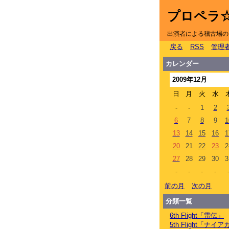
プロペラ
出演者による稽古場の
戻る
RSS
管理
カレンダー
2009年12月
日
月
火
水
-
-
1
2
6
7
8
9
1
13
14
15
16
1
20
21
22
23
2
27
28
29
30
3
-
-
-
-
前の月
次の月
分類一覧
6th Flight「雷伝」
5th Flight「ナ