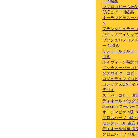
ー N級品
ウブロコピー N級
IWCコピー N級品
オーデマピゲスーパ
き
フランクミュラーコ
パテックフィリップ
ヴァシュロンコン
ー 代引き
リシャールミルスー
引き
ルイヴィトン時計コ
グッチスーパーコピ
タグホイヤーコピー
ロジェデュブイコピ
ロレックスGMTマ
代引き
スーパーコピー 優
ディオール バッグ 
supreme スーパ
オーデマピゲ n級 
クロムハーツ n級 
モンクレール 激安
ディオール財布 激
クロムハーツ ベル