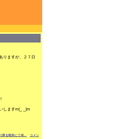
ありますが、２７日
！
ますm(_ _)m
くしぐれ降る晩秋にて候」
コメン