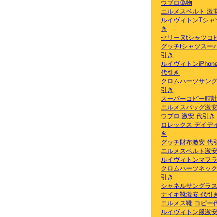
ウブロ偽物
エルメスベルト 激
ルイヴィトンTシャ
き
セリーヌtシャツコ
グッチtシャツスー
引き
ルイヴィトンiPhon
代引き
クロムハーツサング
引き
スーパーコピー時計
エルメスバッグ激安
ウブロ 激安 代引き
ロレックス デイデ
き
グッチ財布激安 代
エルメスベルト激安
ルイヴィトンマフ
クロムハーツネック
引き
シャネルサングラス
ナイキ靴激安 代引
エルメス靴 コピー
ルイヴィトン服激安