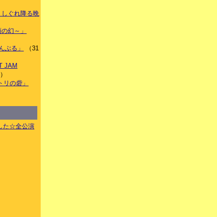
もなくしぐれ降る晩
）
～双頭の幻～」
くらんぶる」
（31
T JAM
件）
ウノトリの砦」
した☆全公演