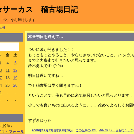
☆サーカス 稽古場日記
「今」をお届けします
者用
本番初日を終えて…
ついに幕が開きました！！
木
金
土
もっともっとやること、やらなきゃいけないこと、いっぱい
まで全力疾走で行きたいと思ってます。
3
4
5
鈴木勇太ですo(^-^)o
0
11
12
明日は遅いですね…
7
18
19
4
25
26
でも稽古場は早く開きますね！
1
-
-
ということで、俺も早めに来て練習したいと思っとります！
-
-
-
少しでも良いものに出来るように、、、改めてよろしくお願いし
すずきゆうた
（19件）
2009年12月23日(水)22時56分
この記事のURL
4th Flight「音もな
イアガラ・フォール