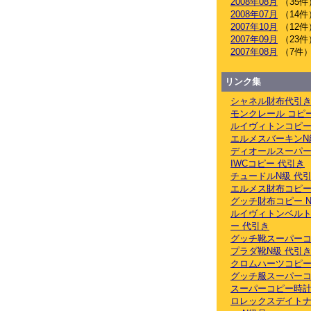
2008年08月
（35件
2008年07月
（14件
2007年10月
（12件
2007年09月
（23件
2007年08月
（7件
リンク集
シャネル財布代引
モンクレール コピ
ルイヴィトンコピー
エルメスバーキンN
ディオールスーパー
IWCコピー 代引き
チュードルN級 代
エルメス財布コピー
グッチ財布コピー 
ルイヴィトンベル
ー 代引き
グッチ靴スーパーコ
プラダ靴N級 代引
クロムハーツコピー
グッチ服スーパーコ
スーパーコピー時計
ロレックスデイト